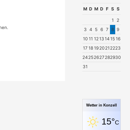
M
D
M
D
F
S
S
1
2
nen.
3
4
5
6
7
8
9
10
11
12
13
14
15
16
17
18
19
20
21
22
23
24
25
26
27
28
29
30
31
Wetter in Konzell
15°
C